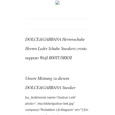
DOLCE&GABBANA Herrenschuhe
Herren Leder Schuhe Sneakers crosta
nappato Weiß B00TU8RK8I
Unsere Meinung zu diesem
DOLCE&GABBANA Sneaker
[su_testimonial name=“Gudrun Leik“
photo=“../ma-bilder/gudrun-leik.jpg“
company=“Redaktion LB-Magazin“ url=““] Ein