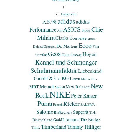
Impressum
adidas
adidas
A.S.98
ASICS
Chie
Performance
Ash
Brooks
Mihara
Clarks
Converse
crocs
Ecco
Dr. Martens
Finn
Dolce&Gabbana
Geox
Hogan
Haix
Comfort
Hanwag
Kennel und Schmenger
Schuhmanufaktur
Liebeskind
GmbH & Co.KG
Lowa
Marco Tozzi
New
Meindl
MBT
New Balance
Merrell
NIKE
Rock
Peter Kaiser
Puma
Rieker
SALEWA
Reebok
Salomon
Superfit
Skechers
T.H.
Tamaris
The Bridge
Deutschland GmbH
Timberland
Tommy Hilfiger
Think