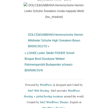
[/su_shadow]
DOLCE&GABBANA Herrenschuhe Herren
Wildleder Schuhe High Sneakers Braun
B00NC0G1TO »
« LOAKE Leder Stiefel FISHER Schuh
Brogue Boot Goodyear Welted
Rahmengenäht Budapester schwarz
B00NWC0V4I
Powered by
WordPress
& designed and Coded by
Site5 Web Hosting.
Site5 provides
WordPress
Hosting
+
global hosting locations
around the world.
Created by
Site5 WordPress Themes
. Experts in
WordPress Hosting
.