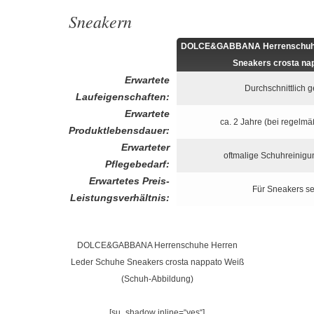
Sneakern
DOLCE&GABBANA Herrenschuhe 
Sneakers crosta na
Erwartete
Durchschnittlich 
Laufeigenschaften:
Erwartete
ca. 2 Jahre (bei regelm
Produktlebensdauer:
Erwarteter
oftmalige Schuhreinig
Pflegebedarf:
Erwartetes Preis-
Für Sneakers se
Leistungsverhältnis:
DOLCE&GABBANA Herrenschuhe Herren
Leder Schuhe Sneakers crosta nappato Weiß
(Schuh-Abbildung)
[su_shadow inline=“yes“]