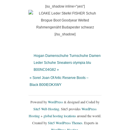
[su_shadow inline=“yes“]
[/su_shadow]
Hogan Damenschuhe Turnschuhe Damen
Leder Schuhe Sneakers olympia blu
B00NC04G82 »
« Sorel Joan Of Artic Reserve Boots –
Black B00IEOKXWY
Powered by
WordPress
& designed and Coded by
Site5 Web Hosting.
Site5 provides
WordPress
Hosting
+
global hosting locations
around the world.
Created by
Site5 WordPress Themes
. Experts in
WordPress Hosting
.