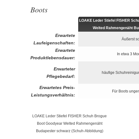
Boots
LOAKE Leder Stiefel FISHER Sch
Welted Rahmengenäht Bu
Erwartete
Äußerst so
Laufeigenschaften:
Erwartete
In etwa 3 Mo
Produktlebensdauer:
Erwarteter
häufige Schuhreinigu
Pflegebedarf:
Erwartetes Preis-
Für Boots ung
Leistungsverhältnis:
LOAKE Leder Stiefel FISHER Schuh Brogue
Boot Goodyear Welted Rahmengenäht
Budapester schwarz (Schuh-Abbildung)