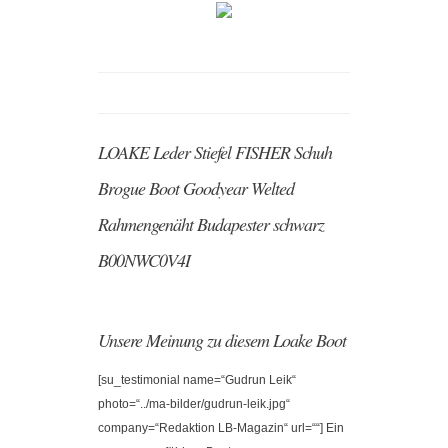
LOAKE Leder Stiefel FISHER Schuh
Brogue Boot Goodyear Welted
Rahmengenäht Budapester schwarz
B00NWC0V4I
Unsere Meinung zu diesem Loake Boot
[su_testimonial name=“Gudrun Leik“
photo=“../ma-bilder/gudrun-leik.jpg“
company=“Redaktion LB-Magazin“ url=““] Ein