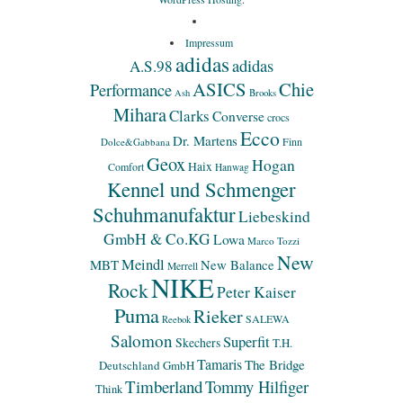
Impressum
adidas
adidas
A.S.98
ASICS
Chie
Performance
Ash
Brooks
Mihara
Clarks
Converse
crocs
Ecco
Dr. Martens
Finn
Dolce&Gabbana
Geox
Hogan
Haix
Comfort
Hanwag
Kennel und Schmenger
Schuhmanufaktur
Liebeskind
GmbH & Co.KG
Lowa
Marco Tozzi
New
Meindl
MBT
New Balance
Merrell
NIKE
Rock
Peter Kaiser
Puma
Rieker
SALEWA
Reebok
Salomon
Superfit
Skechers
T.H.
Tamaris
The Bridge
Deutschland GmbH
Timberland
Tommy Hilfiger
Think