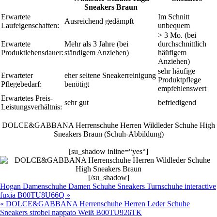
Sneakers Braun
Erwartete
Im Schnitt
Ausreichend gedämpft
Laufeigenschaften:
unbequem
> 3 Mo. (bei
Erwartete
Mehr als 3 Jahre (bei
durchschnittlich
Produktlebensdauer:
ständigem Anziehen)
häüfigem
Anziehen)
sehr häufige
Erwarteter
eher seltene Sneakerreinigung
Produktpflege
Pflegebedarf:
benötigt
empfehlenswert
Erwartetes Preis-
sehr gut
befriedigend
Leistungsverhältnis:
DOLCE&GABBANA Herrenschuhe Herren Wildleder Schuhe High
Sneakers Braun (Schuh-Abbildung)
[su_shadow inline=“yes“]
[/su_shadow]
Hogan Damenschuhe Damen Schuhe Sneakers Turnschuhe interactive
fuxia B00TU8U66Q »
« DOLCE&GABBANA Herrenschuhe Herren Leder Schuhe
Sneakers strobel nappato Weiß B00TU926TK