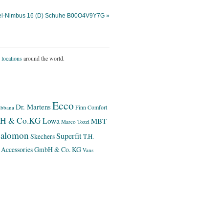
Gel-Nimbus 16 (D) Schuhe B00O4V9Y7G »
 locations
around the world.
Ecco
Dr. Martens
Finn Comfort
bbana
bH & Co.KG
Lowa
MBT
Marco Tozzi
alomon
Superfit
Skechers
T.H.
 Accessories GmbH & Co. KG
Vans