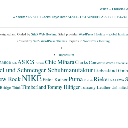
Asics – Frauen-
« Storm SP2 900 Black/Gray/Silver SP900-1 STSP900BGS-9 B00EI5424I
esigned and Coded by
Site5 Web Hosting.
Site5 provides
WordPress Hosting
+
global hosting
Created by
Site5 WordPress Themes
. Experts in
WordPress Hosting
.
Impressum
ASICS
Chie Mihara
mance
Clarks
Converse
crocs
Dolce&Ga
Ash
Brooks
el und Schmenger Schuhmanufaktur
Liebeskind Gm
NIKE
Puma
ew Rock
Rieker
S
Peter Kaiser
SALEWA
Reebok
Timberland
Tommy Hilfiger
Bridge
Tuscany Leather
Unlimited
Think