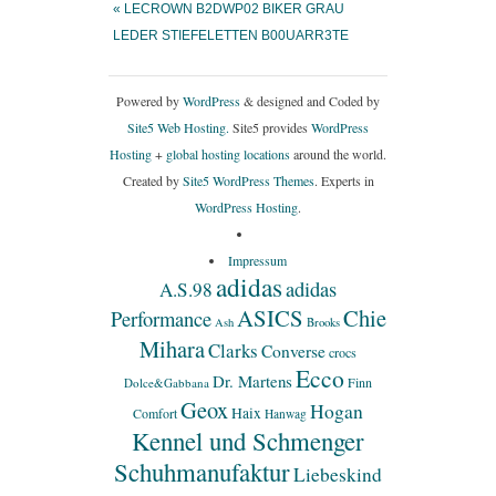
« LECROWN B2DWP02 BIKER GRAU
LEDER STIEFELETTEN B00UARR3TE
Powered by
WordPress
& designed and Coded by
Site5 Web Hosting.
Site5 provides
WordPress
Hosting
+
global hosting locations
around the world.
Created by
Site5 WordPress Themes
. Experts in
WordPress Hosting
.
Impressum
adidas
adidas
A.S.98
ASICS
Chie
Performance
Ash
Brooks
Mihara
Clarks
Converse
crocs
Ecco
Dr. Martens
Finn
Dolce&Gabbana
Geox
Hogan
Haix
Comfort
Hanwag
Kennel und Schmenger
Schuhmanufaktur
Liebeskind