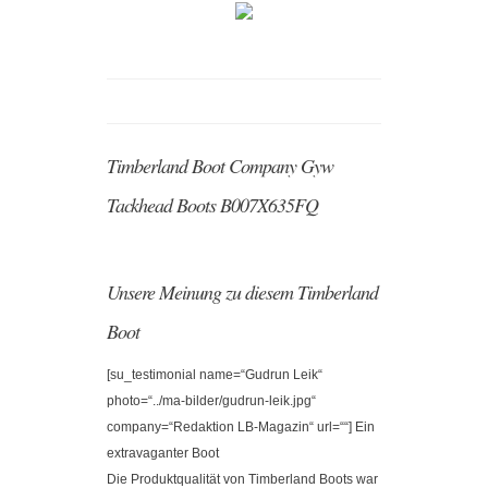
Timberland Boot Company Gyw
Tackhead Boots B007X635FQ
Unsere Meinung zu diesem Timberland
Boot
[su_testimonial name=“Gudrun Leik“
photo=“../ma-bilder/gudrun-leik.jpg“
company=“Redaktion LB-Magazin“ url=““] Ein
extravaganter Boot
Die Produktqualität von Timberland Boots war