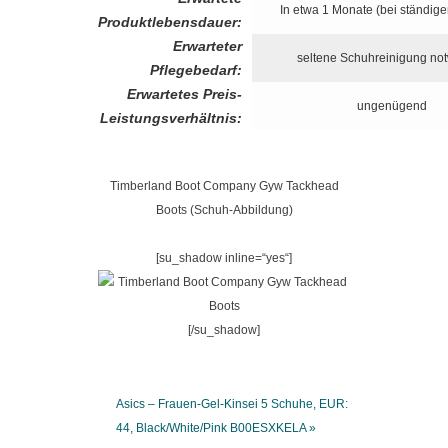
In etwa 1 Monate (bei ständig
Produktlebensdauer:
Erwarteter
seltene Schuhreinigung no
Pflegebedarf:
Erwartetes Preis-
ungenügend
Leistungsverhältnis:
Timberland Boot Company Gyw Tackhead
Boots (Schuh-Abbildung)
[su_shadow inline=“yes“]
[/su_shadow]
Asics – Frauen-Gel-Kinsei 5 Schuhe, EUR:
44, Black/White/Pink B00ESXKELA »