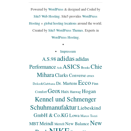
Powered by
WordPress
& designed and Coded by
Site5 Web Hosting.
Site5 provides
WordPress
Hosting
+
global hosting locations
around the world.
Created by
Site5 WordPress Themes
. Experts in
WordPress Hosting
.
Impressum
adidas
adidas
A.S.98
ASICS
Chie
Performance
Ash
Brooks
Mihara
Clarks
Converse
crocs
Ecco
Dr. Martens
Finn
Dolce&Gabbana
Geox
Hogan
Haix
Comfort
Hanwag
Kennel und Schmenger
Schuhmanufaktur
Liebeskind
GmbH & Co.KG
Lowa
Marco Tozzi
New
Meindl
MBT
New Balance
Merrell
NIKE