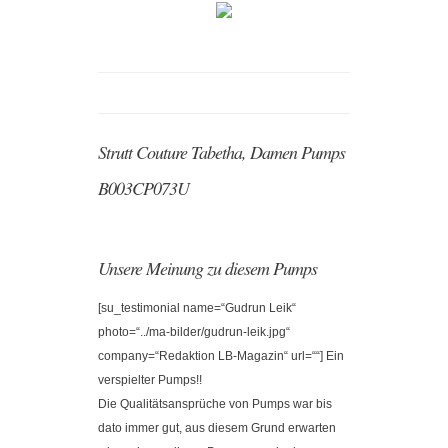
Strutt Couture Tabetha, Damen Pumps
B003CP073U
Unsere Meinung zu diesem Pumps
[su_testimonial name=“Gudrun Leik“
photo=“../ma-bilder/gudrun-leik.jpg“
company=“Redaktion LB-Magazin“ url=““] Ein
verspielter Pumps!!
Die Qualitätsansprüche von Pumps war bis
dato immer gut, aus diesem Grund erwarten