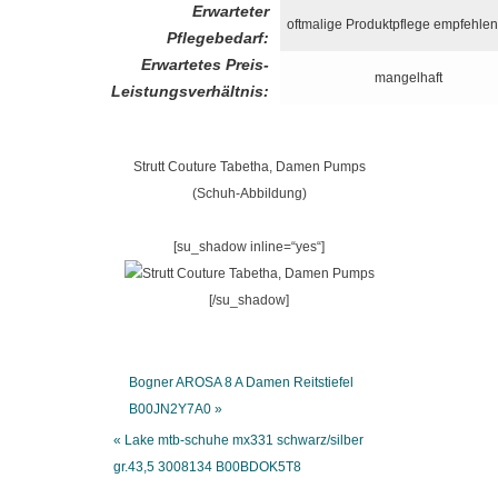
Erwarteter
oftmalige Produktpflege empfehle
Pflegebedarf:
Erwartetes Preis-
mangelhaft
Leistungsverhältnis:
Strutt Couture Tabetha, Damen Pumps
(Schuh-Abbildung)
[su_shadow inline=“yes“]
[/su_shadow]
Bogner AROSA 8 A Damen Reitstiefel
B00JN2Y7A0 »
« Lake mtb-schuhe mx331 schwarz/silber
gr.43,5 3008134 B00BDOK5T8