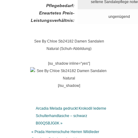
seltene Sandalepflege not
Pflegebedarf:
Erwartetes Preis-
ungenügend
Leistungsverhältnis:
See By Chloe Sb24182 Damen Sandalen
Natural (Schuh-Abbildung)
[su_shadow inline=“yes“]
[/su_shadow]
Arcadia Melada gedruckt Krokodil lederne
Schulterhandtasche – schwarz
B00QSBJG0K »
« Prada Herrenschuhe Herren Wildleder