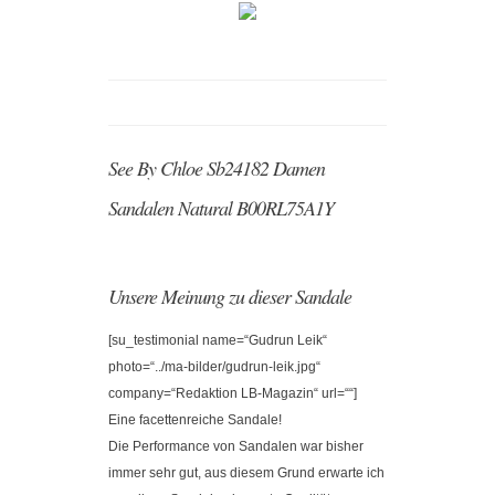
See By Chloe Sb24182 Damen
Sandalen Natural B00RL75A1Y
Unsere Meinung zu dieser Sandale
[su_testimonial name=“Gudrun Leik“
photo=“../ma-bilder/gudrun-leik.jpg“
company=“Redaktion LB-Magazin“ url=““]
Eine facettenreiche Sandale!
Die Performance von Sandalen war bisher
immer sehr gut, aus diesem Grund erwarte ich