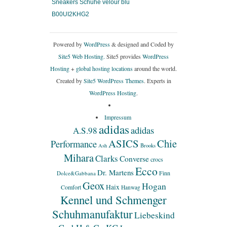
Sneakers Schuhe velour blu
B00UI2KHG2
Powered by
WordPress
& designed and Coded by
Site5 Web Hosting.
Site5 provides
WordPress
Hosting
+
global hosting locations
around the world.
Created by
Site5 WordPress Themes
. Experts in
WordPress Hosting
.
Impressum
adidas
adidas
A.S.98
ASICS
Chie
Performance
Ash
Brooks
Mihara
Clarks
Converse
crocs
Ecco
Dr. Martens
Finn
Dolce&Gabbana
Geox
Hogan
Haix
Comfort
Hanwag
Kennel und Schmenger
Schuhmanufaktur
Liebeskind