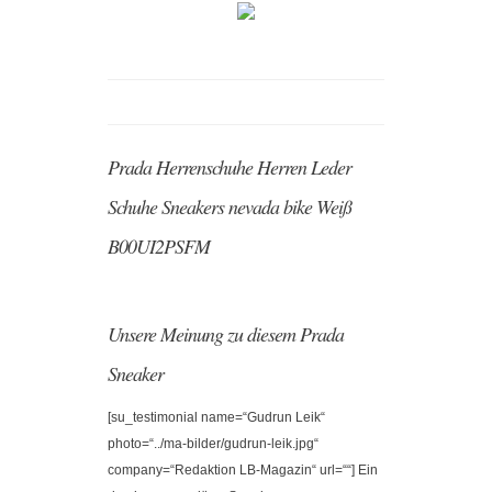
Prada Herrenschuhe Herren Leder
Schuhe Sneakers nevada bike Weiß
B00UI2PSFM
Unsere Meinung zu diesem Prada
Sneaker
[su_testimonial name=“Gudrun Leik“
photo=“../ma-bilder/gudrun-leik.jpg“
company=“Redaktion LB-Magazin“ url=““] Ein