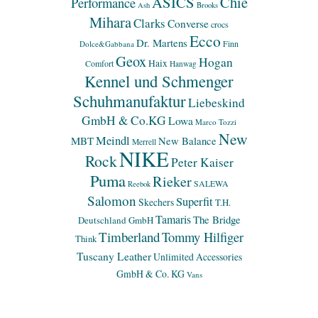
ASICS
Chie
Performance
Ash
Brooks
Mihara
Clarks
Converse
crocs
Ecco
Dr. Martens
Finn
Dolce&Gabbana
Geox
Hogan
Haix
Comfort
Hanwag
Kennel und Schmenger
Schuhmanufaktur
Liebeskind
GmbH & Co.KG
Lowa
Marco Tozzi
New
Meindl
MBT
New Balance
Merrell
NIKE
Rock
Peter Kaiser
Puma
Rieker
SALEWA
Reebok
Salomon
Superfit
Skechers
T.H.
Tamaris
The Bridge
Deutschland GmbH
Timberland
Tommy Hilfiger
Think
Tuscany Leather
Unlimited Accessories
GmbH & Co. KG
Vans