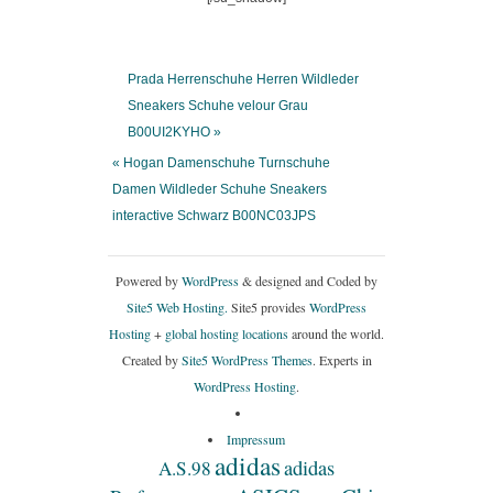
Prada Herrenschuhe Herren Wildleder
Sneakers Schuhe velour Grau
B00UI2KYHO »
« Hogan Damenschuhe Turnschuhe
Damen Wildleder Schuhe Sneakers
interactive Schwarz B00NC03JPS
Powered by
WordPress
& designed and Coded by
Site5 Web Hosting.
Site5 provides
WordPress
Hosting
+
global hosting locations
around the world.
Created by
Site5 WordPress Themes
. Experts in
WordPress Hosting
.
Impressum
adidas
adidas
A.S.98