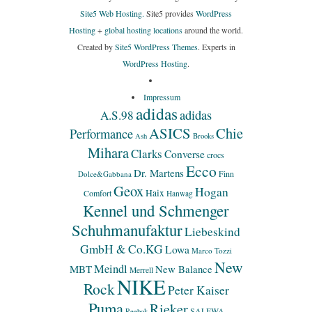
Site5 Web Hosting.
Site5 provides
WordPress
Hosting
+
global hosting locations
around the world.
Created by
Site5 WordPress Themes
. Experts in
WordPress Hosting
.
Impressum
adidas
adidas
A.S.98
ASICS
Chie
Performance
Ash
Brooks
Mihara
Clarks
Converse
crocs
Ecco
Dr. Martens
Finn
Dolce&Gabbana
Geox
Hogan
Haix
Comfort
Hanwag
Kennel und Schmenger
Schuhmanufaktur
Liebeskind
GmbH & Co.KG
Lowa
Marco Tozzi
New
Meindl
MBT
New Balance
Merrell
NIKE
Rock
Peter Kaiser
Puma
Rieker
SALEWA
Reebok