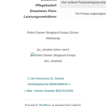
eher seltene Pumpsreinigung emp
Pflegebedarf:
Erwartetes Preis-
Für Pumps ungenügen
Leistungsverhältnis:
Pollini Damen Slingback Pumps (Schuh-
Abbildung)
[su_shadow inline=“yes“]
[/su_shadow]
C.Oui Vincennes 02, Damen
Umhängetasche B00KDW843U »
« Nike , Herren Sneaker B00J3G18SK
Powered by
WordPress
& designed and Coded by