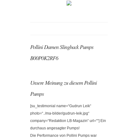
Pollini Damen Slingback Pumps
B00P0K2RF6
Unsere Meinung zu diesem Pollini
Pumps
[su_testimonial name=“Gudrun Leik“
photo=“../ma-bilder/gudrun-leik.jpg“
company=“Redaktion LB-Magazin“ url=““] Ein
durchaus angesagter Pumps!
Die Performance von Pollini Pumps war