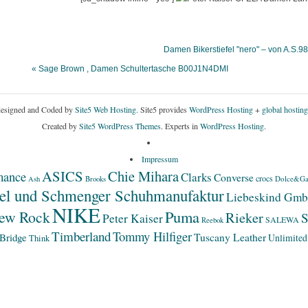
Damen Bikerstiefel "nero" – von A.
« Sage Brown , Damen Schultertasche B00J1N4DMI
esigned and Coded by
Site5 Web Hosting.
Site5 provides
WordPress Hosting
+
global hosting
Created by
Site5 WordPress Themes
. Experts in
WordPress Hosting
.
Impressum
ASICS
Chie Mihara
mance
Clarks
Converse
crocs
Dolce&Ga
Ash
Brooks
el und Schmenger Schuhmanufaktur
Liebeskind Gm
NIKE
Puma
ew Rock
Rieker
S
Peter Kaiser
SALEWA
Reebok
Timberland
Tommy Hilfiger
Bridge
Tuscany Leather
Unlimited
Think