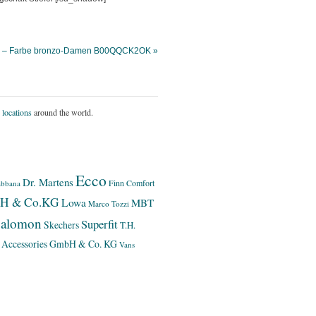
S.98 – Farbe bronzo-Damen B00QQCK2OK »
 locations
around the world.
Ecco
Dr. Martens
Finn Comfort
bbana
bH & Co.KG
Lowa
MBT
Marco Tozzi
alomon
Superfit
Skechers
T.H.
 Accessories GmbH & Co. KG
Vans