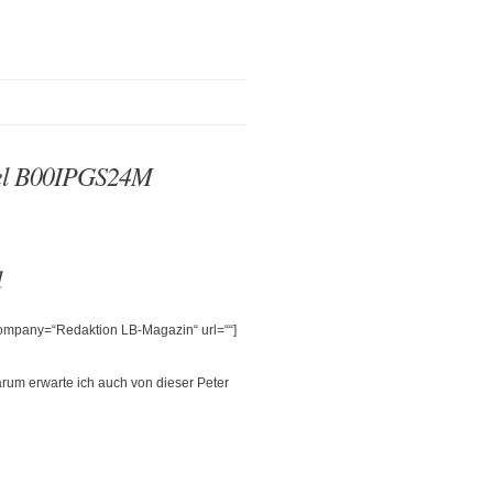
fel B00IPGS24M
l
 company=“Redaktion LB-Magazin“ url=““]
arum erwarte ich auch von dieser Peter