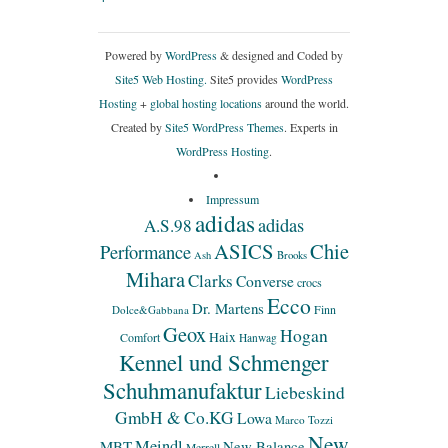
Powered by
WordPress
& designed and Coded by
Site5 Web Hosting.
Site5 provides
WordPress
Hosting
+
global hosting locations
around the world.
Created by
Site5 WordPress Themes
. Experts in
WordPress Hosting
.
Impressum
adidas
adidas
A.S.98
ASICS
Chie
Performance
Ash
Brooks
Mihara
Clarks
Converse
crocs
Ecco
Dr. Martens
Finn
Dolce&Gabbana
Geox
Hogan
Haix
Comfort
Hanwag
Kennel und Schmenger
Schuhmanufaktur
Liebeskind
GmbH & Co.KG
Lowa
Marco Tozzi
New
Meindl
MBT
New Balance
Merrell