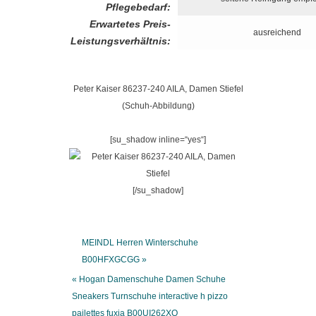
Pflegebedarf:
Erwartetes Preis-
ausreichend
Leistungsverhältnis:
Peter Kaiser 86237-240 AILA, Damen Stiefel
(Schuh-Abbildung)
[su_shadow inline=“yes“]
[/su_shadow]
MEINDL Herren Winterschuhe
B00HFXGCGG »
« Hogan Damenschuhe Damen Schuhe
Sneakers Turnschuhe interactive h pizzo
pailettes fuxia B00UI262XO