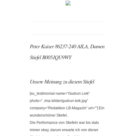
Peter Kaiser 86237-240 AILA, Damen
Stiefel B005JQU9WY
Unsere Meinung zu diesem Stiefel
[su_testimonial name=“Gudrun Leik“
photo=“../ma-bilder/gudrun-leik.jpg“
company=“Redaktion LB-Magazin“ url=““] Ein
wunderschöner Stiefel..
Die Performance von Stiefeln war bis dato
immer okay, darum erwarte ich von dieser