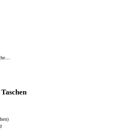
sche…
 Taschen
ehen)
t