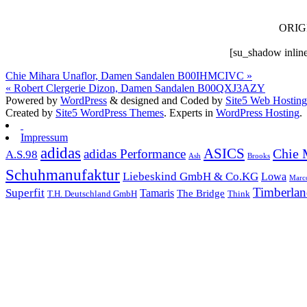
ORIGI
[su_shadow inlin
Chie Mihara Unaflor, Damen Sandalen B00IHMCIVC »
« Robert Clergerie Dizon, Damen Sandalen B00QXJ3AZY
Powered by
WordPress
& designed and Coded by
Site5 Web Hosting
Created by
Site5 WordPress Themes
. Experts in
WordPress Hosting
.
Impressum
adidas
ASICS
Chie 
adidas Performance
A.S.98
Brooks
Ash
Schuhmanufaktur
Liebeskind GmbH & Co.KG
Lowa
Marc
Timberla
Superfit
Tamaris
The Bridge
T.H. Deutschland GmbH
Think