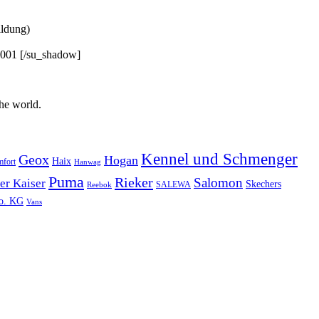
ldung)
[/su_shadow]
he world.
Kennel und Schmenger
Geox
Hogan
Haix
mfort
Hanwag
Puma
Rieker
Salomon
er Kaiser
Skechers
SALEWA
Reebok
Co. KG
Vans