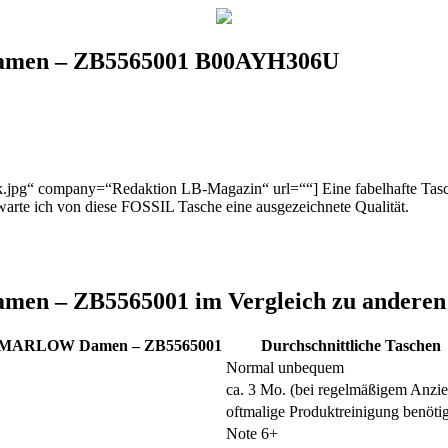
men – ZB5565001 B00AYH306U
ik.jpg“ company=“Redaktion LB-Magazin“ url=““] Eine fabelhafte Ta
arte ich von diese FOSSIL Tasche eine ausgezeichnete Qualität.
 – ZB5565001 im Vergleich zu anderen
 MARLOW Damen – ZB5565001
Durchschnittliche Taschen
Normal unbequem
ca. 3 Mo. (bei regelmäßigem Anzi
oftmalige Produktreinigung benötig
Note 6+