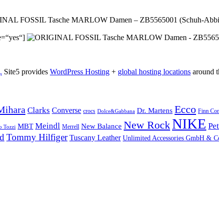
NAL FOSSIL Tasche MARLOW Damen – ZB5565001 (Schuh-Abbi
e=“yes“]
.
Site5 provides
WordPress Hosting
+
global hosting locations
around t
Ecco
Mihara
Clarks
Converse
Dr. Martens
crocs
Finn Co
Dolce&Gabbana
NIKE
New Rock
Meindl
Pet
MBT
New Balance
o Tozzi
Merrell
nd
Tommy Hilfiger
Tuscany Leather
Unlimited Accessories GmbH & 