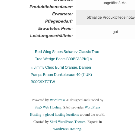
ungefähr 3 Mo.
Produktlebensdauer:
Erwarteter
oftmalige Produktpflege notw
Pflegebedarf:
Erwartetes Preis-
gut
Leistungsverhältnis:
Red Wing Shoes Schwarz Classic Trac
Tred Wedge Boots B00BFA3PKQ »
« Jimmy Choo Burnt Orange, Damen
Pumps Braun Dunkelbraun 40 (7 UK)
B00G9XTCTW
Powered by
WordPress
& designed and Coded by
Site5 Web Hosting.
Site5 provides
WordPress
Hosting
+
global hosting locations
around the world.
Created by
Site5 WordPress Themes
. Experts in
WordPress Hosting
.