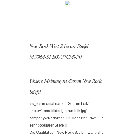
New Rock West Schwarz Stiefel
M.7964-S1 B00U7CM9P0
Unsere Meinung zu diesem New Rock
Stiefel
[su_testimonial name=“Gudrun Leik“
photo=“../ma-bilder/gudrun-leik.jpg“
company=“Redaktion LB-Magazin“ url=““] Ein
sehr populärer Stiefel!!
Die Qualität von New Rock Stiefeln war bisher