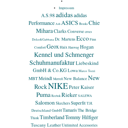
Impressum
adidas
adidas
A.S.98
ASICS
Chie
Performance
Ash
Brooks
Mihara
Clarks
Converse
crocs
Ecco
Dr. Martens
Finn
Dolce&Gabbana
Geox
Hogan
Haix
Comfort
Hanwag
Kennel und Schmenger
Schuhmanufaktur
Liebeskind
GmbH & Co.KG
Lowa
Marco Tozzi
New
Meindl
MBT
New Balance
Merrell
NIKE
Rock
Peter Kaiser
Puma
Rieker
SALEWA
Reebok
Salomon
Superfit
Skechers
T.H.
Tamaris
The Bridge
Deutschland GmbH
Timberland
Tommy Hilfiger
Think
Tuscany Leather
Unlimited Accessories