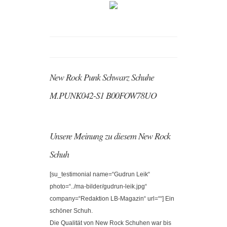
New Rock Punk Schwarz Schuhe
M.PUNK042-S1 B00FOW78UO
Unsere Meinung zu diesem New Rock
Schuh
[su_testimonial name=“Gudrun Leik“
photo=“../ma-bilder/gudrun-leik.jpg“
company=“Redaktion LB-Magazin“ url=““] Ein
schöner Schuh.
Die Qualität von New Rock Schuhen war bis