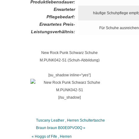
Produktlebensdauer:
Erwarteter
häufige Schuhpflege empf
Pflegebedarf:
Erwartetes Preis-
Für Schuhe ausreichen
Leistungsverhältnis:
New Rock Punk Schwarz Schuhe
M.PUNK042-S1 (Schuh-Abbildung)
[su_shadow inline=“yes“]
[/su_shadow]
Tuscany Leather , Herren Schultertasche
Braun braun B00E0PVO0Q »
« Hoggs of Fife , Herren