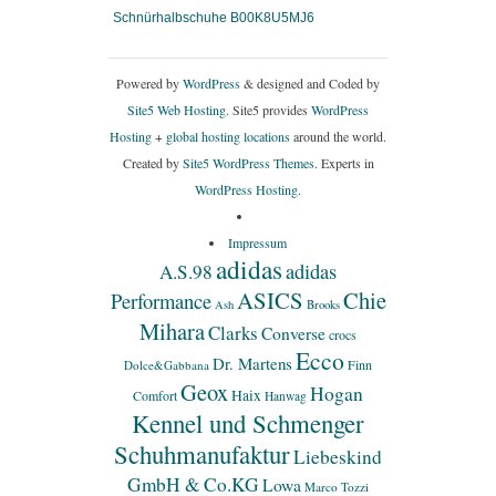
Schnürhalbschuhe B00K8U5MJ6
Powered by
WordPress
& designed and Coded by
Site5 Web Hosting.
Site5 provides
WordPress
Hosting
+
global hosting locations
around the world.
Created by
Site5 WordPress Themes
. Experts in
WordPress Hosting
.
Impressum
adidas
adidas
A.S.98
ASICS
Chie
Performance
Ash
Brooks
Mihara
Clarks
Converse
crocs
Ecco
Dr. Martens
Finn
Dolce&Gabbana
Geox
Hogan
Haix
Comfort
Hanwag
Kennel und Schmenger
Schuhmanufaktur
Liebeskind
GmbH & Co.KG
Lowa
Marco Tozzi