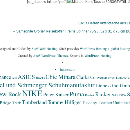
[su_shadow inline=“yes“]
Luxus Herren Aktentasche aus 
« Samsonite Großer Reisekoffer Firelite Spinner 75/28, 52 x 31 x 75 cm
esigned and Coded by
Site5 Web Hosting.
Site5 provides
WordPress Hosting
+
global hosting
Created by
Site5 WordPress Themes
. Experts in
WordPress Hosting
.
Impressum
ASICS
Chie Mihara
mance
Clarks
Converse
crocs
Dolce&Ga
Ash
Brooks
el und Schmenger Schuhmanufaktur
Liebeskind Gm
NIKE
Puma
ew Rock
Rieker
S
Peter Kaiser
SALEWA
Reebok
Timberland
Tommy Hilfiger
Bridge
Tuscany Leather
Unlimited
Think