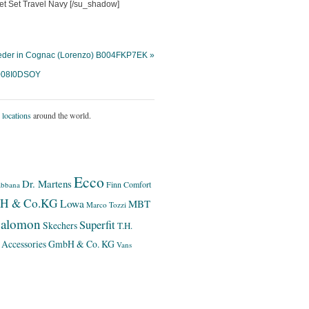
[/su_shadow]
Leder in Cognac (Lorenzo) B004FKP7EK »
 B008I0DSOY
 locations
around the world.
Ecco
Dr. Martens
Finn Comfort
bbana
bH & Co.KG
Lowa
MBT
Marco Tozzi
alomon
Superfit
Skechers
T.H.
 Accessories GmbH & Co. KG
Vans