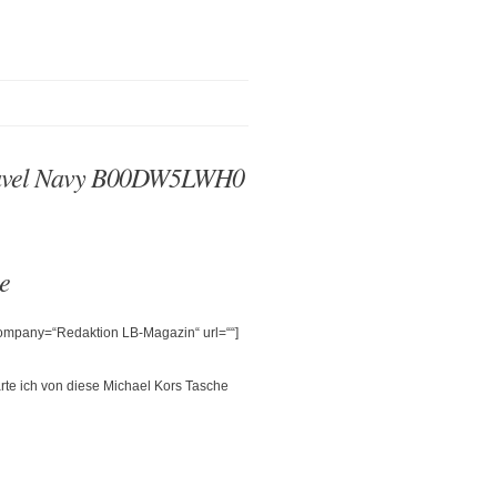
Travel Navy B00DW5LWH0
e
 company=“Redaktion LB-Magazin“ url=““]
rte ich von diese Michael Kors Tasche