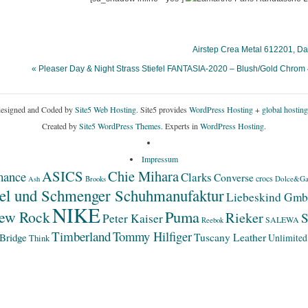
Airstep Crea Metal 612201, Da
« Pleaser Day & Night Strass Stiefel FANTASIA-2020 – Blush/Gold Chr
esigned and Coded by
Site5 Web Hosting.
Site5 provides
WordPress Hosting
+
global hosting
Created by
Site5 WordPress Themes
. Experts in
WordPress Hosting
.
Impressum
ASICS
Chie Mihara
mance
Clarks
Converse
crocs
Dolce&Ga
Ash
Brooks
el und Schmenger Schuhmanufaktur
Liebeskind Gm
NIKE
Puma
ew Rock
Rieker
S
Peter Kaiser
SALEWA
Reebok
Timberland
Tommy Hilfiger
Bridge
Tuscany Leather
Unlimited
Think