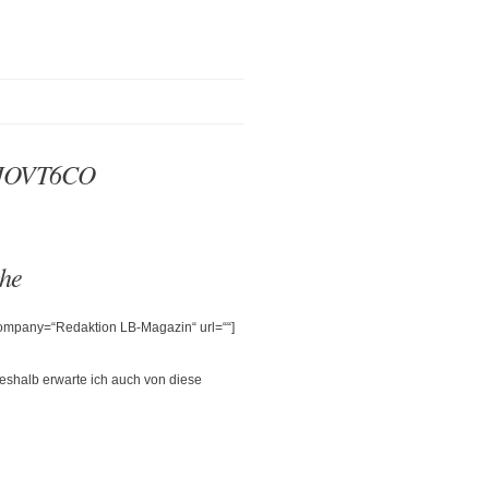
00JOVT6CO
che
 company=“Redaktion LB-Magazin“ url=““]
eshalb erwarte ich auch von diese