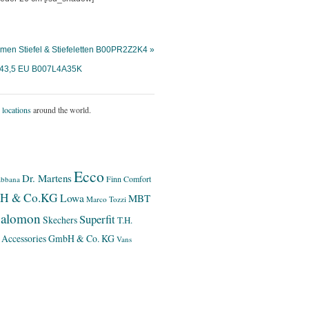
men Stiefel & Stiefeletten B00PR2Z2K4 »
om 43,5 EU B007L4A35K
 locations
around the world.
Ecco
Dr. Martens
Finn Comfort
bbana
bH & Co.KG
Lowa
MBT
Marco Tozzi
alomon
Superfit
Skechers
T.H.
 Accessories GmbH & Co. KG
Vans