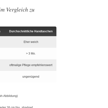
m Vergleich zu
m
Durchschnittliche Handtaschen
Eher weich
> 3 Mo.
oftmalige Pflege empfehlenswert
ungenügend
uh-Abbildung)
[/su_shadow]