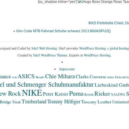
[su_shadow inline=“yes“]
IKKS Portobella Chain, D
« Giro Code MTB Fahrrad Schuhe schwarz 2013 B0083IFUZQ
esigned and Coded by
Site5 Web Hosting.
Site5 provides
WordPress Hosting
+
global hosting
Created by
Site5 WordPress Themes
. Experts in
WordPress Hosting
.
Impressum
ASICS
Chie Mihara
mance
Clarks
Converse
crocs
Dolce&Ga
Ash
Brooks
el und Schmenger Schuhmanufaktur
Liebeskind Gm
NIKE
Puma
ew Rock
Rieker
S
Peter Kaiser
SALEWA
Reebok
Timberland
Tommy Hilfiger
Bridge
Tuscany Leather
Unlimited
Think