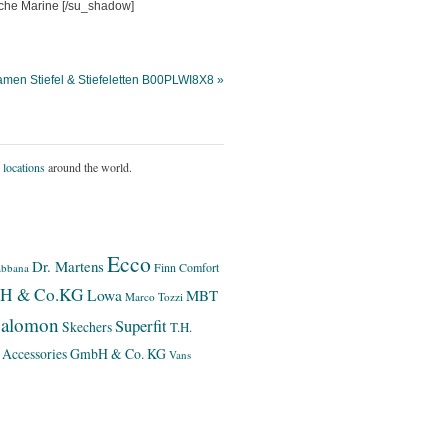
[/su_shadow]
amen Stiefel & Stiefeletten B00PLWI8X8 »
 locations
around the world.
Ecco
Dr. Martens
Finn Comfort
bbana
bH & Co.KG
Lowa
MBT
Marco Tozzi
alomon
Superfit
Skechers
T.H.
 Accessories GmbH & Co. KG
Vans