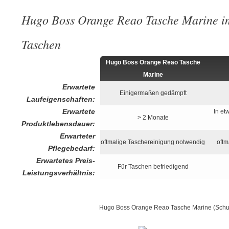
Hugo Boss Orange Reao Tasche Marine im
Taschen
Hugo Boss Orange Reao Tasche
Marine
Erwartete
Einigermaßen gedämpft
Laufeigenschaften:
Erwartete
In et
> 2 Monate
Produktlebensdauer:
Erwarteter
oftmalige Taschereinigung notwendig
oftm
Pflegebedarf:
Erwartetes Preis-
Für Taschen befriedigend
Leistungsverhältnis:
Hugo Boss Orange Reao Tasche Marine (Schu