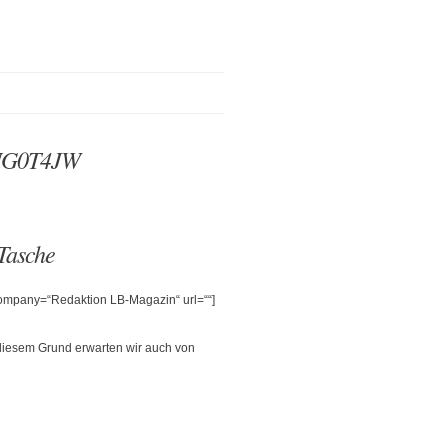
0UG0T4JW
Tasche
 company=“Redaktion LB-Magazin“ url=““]
 diesem Grund erwarten wir auch von