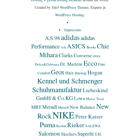
Created by
Site5 WordPress Themes
. Experts in
WordPress Hosting
.
Impressum
adidas
adidas
A.S.98
ASICS
Chie
Performance
Ash
Brooks
Mihara
Clarks
Converse
crocs
Ecco
Dr. Martens
Finn
Dolce&Gabbana
Geox
Hogan
Haix
Comfort
Hanwag
Kennel und Schmenger
Schuhmanufaktur
Liebeskind
GmbH & Co.KG
Lowa
Marco Tozzi
New
Meindl
MBT
New Balance
Merrell
NIKE
Rock
Peter Kaiser
Puma
Rieker
SALEWA
Reebok
Salomon
Superfit
Skechers
T.H.