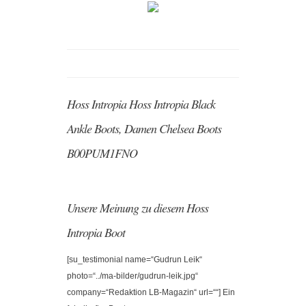
Hoss Intropia Hoss Intropia Black
Ankle Boots, Damen Chelsea Boots
B00PUM1FNO
Unsere Meinung zu diesem Hoss
Intropia Boot
[su_testimonial name=“Gudrun Leik“
photo=“../ma-bilder/gudrun-leik.jpg“
company=“Redaktion LB-Magazin“ url=““] Ein