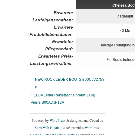
Chelsea Boo
Erwartete
gedämpft
Laufeigenschaften:
Erwartete
> 3 Mo.
Produktlebensdauer:
Erwarteter
häufige Reinigung n
Pflegebedarf:
Erwartetes Preis-
Für Boots befrie
Leistungsverhältnis:
NEW ROCK LEDER BOOTS B00CJV275Y
»
« ELBA Leder Reisetasche braun 1,0kg
Pierre B00ADJP12A
Powered by
WordPress
& designed and Coded by
Site5 Web Hosting.
Site5 provides
WordPress
Hosting
+
global hosting locations
around the world.