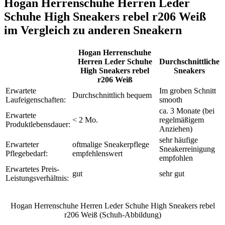
Hogan Herrenschuhe Herren Leder
Schuhe High Sneakers rebel r206 Weiß
im Vergleich zu anderen Sneakern
Hogan Herrenschuhe
Herren Leder Schuhe
Durchschnittliche
High Sneakers rebel
Sneakers
r206 Weiß
Erwartete
Im groben Schnitt
Durchschnittlich bequem
Laufeigenschaften:
smooth
ca. 3 Monate (bei
Erwartete
< 2 Mo.
regelmäßigem
Produktlebensdauer:
Anziehen)
sehr häufige
Erwarteter
oftmalige Sneakerpflege
Sneakerreinigung
Pflegebedarf:
empfehlenswert
empfohlen
Erwartetes Preis-
gut
sehr gut
Leistungsverhältnis:
Hogan Herrenschuhe Herren Leder Schuhe High Sneakers rebel
r206 Weiß (Schuh-Abbildung)