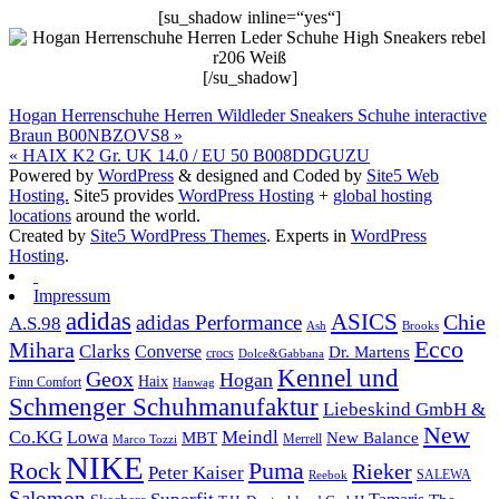
[su_shadow inline=“yes“]
[/su_shadow]
Hogan Herrenschuhe Herren Wildleder Sneakers Schuhe interactive
Braun B00NBZOVS8 »
« HAIX K2 Gr. UK 14.0 / EU 50 B008DDGUZU
Powered by
WordPress
& designed and Coded by
Site5 Web
Hosting.
Site5 provides
WordPress Hosting
+
global hosting
locations
around the world.
Created by
Site5 WordPress Themes
. Experts in
WordPress
Hosting
.
Impressum
adidas
ASICS
Chie
adidas Performance
A.S.98
Brooks
Ash
Ecco
Mihara
Clarks
Converse
Dr. Martens
crocs
Dolce&Gabbana
Kennel und
Geox
Hogan
Haix
Finn Comfort
Hanwag
Schmenger Schuhmanufaktur
Liebeskind GmbH &
New
Co.KG
Meindl
Lowa
MBT
New Balance
Marco Tozzi
Merrell
NIKE
Puma
Rock
Rieker
Peter Kaiser
SALEWA
Reebok
Salomon