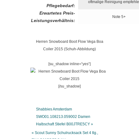
oftmalige Reinigung empfehl
Pflegebedarf:
Erwartetes Preis-
Note 5+
Leistungsverhältnis:
Herren Snowboard Boot Flow Vega Boa
Coiler 2015 (Schuh-Abbildung)
[su_shadow inline=“yes“]
[/su_shadow]
Shabbies Amsterdam
SWO01.108213.059002 Damen
Halbschaft Stiefel B00JTRE5CY »
« Scout Sunny Schulrucksack Set 4 tlg.,