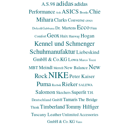
adidas
adidas
A.S.98
ASICS
Chie
Performance
Ash
Brooks
Mihara
Clarks
Converse
crocs
Ecco
Dr. Martens
Finn
Dolce&Gabbana
Geox
Hogan
Haix
Comfort
Hanwag
Kennel und Schmenger
Schuhmanufaktur
Liebeskind
GmbH & Co.KG
Lowa
Marco Tozzi
New
Meindl
MBT
New Balance
Merrell
NIKE
Rock
Peter Kaiser
Puma
Rieker
SALEWA
Reebok
Salomon
Superfit
Skechers
T.H.
Tamaris
The Bridge
Deutschland GmbH
Timberland
Tommy Hilfiger
Think
Tuscany Leather
Unlimited Accessories
GmbH & Co. KG
Vans