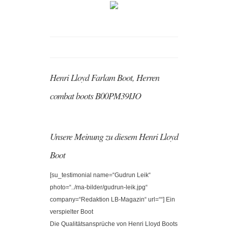
Henri Lloyd Farlam Boot, Herren
combat boots B00PM39IJO
Unsere Meinung zu diesem Henri Lloyd
Boot
[su_testimonial name=“Gudrun Leik“
photo=“../ma-bilder/gudrun-leik.jpg“
company=“Redaktion LB-Magazin“ url=““] Ein
verspielter Boot
Die Qualitätsansprüche von Henri Lloyd Boots