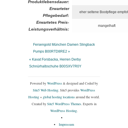
Produktlebensdauer:
Erwarteter
eher seltene Bootpflege empfo
Pflegebedarf:
Erwartetes Preis-
mangelhaft
Leistungsverhältnis:
Fersengold München Damen Slingback
Pumps B00RTD8RE2 »
« Kavat Forsbacka, Herren Derby
Schnürhalbschuhe B00SXV7R0Y
Powered by
WordPress
& designed and Coded by
Site5 Web Hosting.
Site5 provides
WordPress
Hosting
+
global hosting locations
around the world.
Created by
Site5 WordPress Themes
. Experts in
WordPress Hosting
.
Impressum