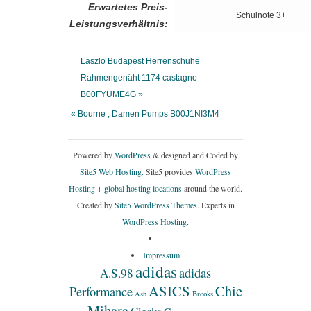
Erwartetes Preis-
Schulnote 3+
Leistungsverhältnis:
Laszlo Budapest Herrenschuhe
Rahmengenäht 1174 castagno
B00FYUME4G »
« Bourne , Damen Pumps B00J1NI3M4
Powered by
WordPress
& designed and Coded by
Site5 Web Hosting.
Site5 provides
WordPress
Hosting
+
global hosting locations
around the world.
Created by
Site5 WordPress Themes
. Experts in
WordPress Hosting
.
Impressum
adidas
adidas
A.S.98
ASICS
Chie
Performance
Ash
Brooks
Mihara