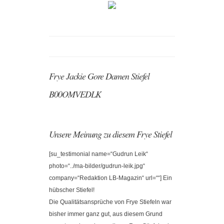
Frye Jackie Gore Damen Stiefel
B00OMVEDLK
Unsere Meinung zu diesem Frye Stiefel
[su_testimonial name=“Gudrun Leik“
photo=“../ma-bilder/gudrun-leik.jpg“
company=“Redaktion LB-Magazin“ url=““] Ein
hübscher Stiefel!
Die Qualitätsansprüche von Frye Stiefeln war
bisher immer ganz gut, aus diesem Grund