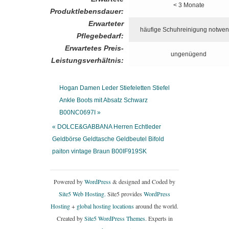
< 3 Monate
Produktlebensdauer:
Erwarteter
häufige Schuhreinigung notwen
Pflegebedarf:
Erwartetes Preis-
ungenügend
Leistungsverhältnis:
Hogan Damen Leder Stiefeletten Stiefel
Ankle Boots mit Absatz Schwarz
B00NC0697I »
« DOLCE&GABBANA Herren Echtleder
Geldbörse Geldtasche Geldbeutel Bifold
paiton vintage Braun B00IF919SK
Powered by
WordPress
& designed and Coded by
Site5 Web Hosting.
Site5 provides
WordPress
Hosting
+
global hosting locations
around the world.
Created by
Site5 WordPress Themes
. Experts in