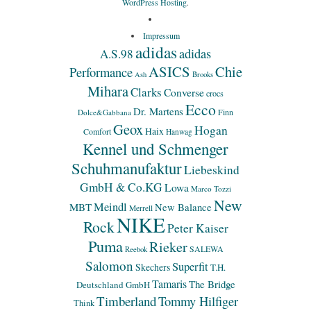
WordPress Hosting
.
Impressum
adidas
adidas
A.S.98
ASICS
Chie
Performance
Ash
Brooks
Mihara
Clarks
Converse
crocs
Ecco
Dr. Martens
Finn
Dolce&Gabbana
Geox
Hogan
Haix
Comfort
Hanwag
Kennel und Schmenger
Schuhmanufaktur
Liebeskind
GmbH & Co.KG
Lowa
Marco Tozzi
New
Meindl
MBT
New Balance
Merrell
NIKE
Rock
Peter Kaiser
Puma
Rieker
SALEWA
Reebok
Salomon
Superfit
Skechers
T.H.
Tamaris
The Bridge
Deutschland GmbH
Timberland
Tommy Hilfiger
Think