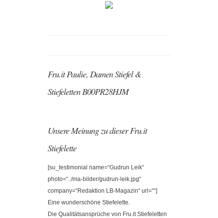
Fru.it Paulie, Damen Stiefel &
Stiefeletten B00PR28HJM
Unsere Meinung zu dieser Fru.it
Stiefelette
[su_testimonial name=“Gudrun Leik“
photo=“../ma-bilder/gudrun-leik.jpg“
company=“Redaktion LB-Magazin“ url=““]
Eine wunderschöne Stiefelette.
Die Qualitätsansprüche von Fru.it Stiefeletten