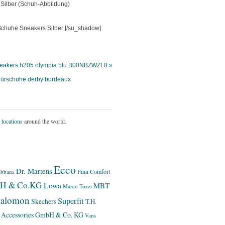
ilber (Schuh-Abbildung)
[/su_shadow]
eakers h205 olympia blu B00NBZWZL8 »
ürschuhe derby bordeaux
 locations
around the world.
Ecco
Dr. Martens
Finn Comfort
bbana
bH & Co.KG
Lowa
MBT
Marco Tozzi
alomon
Superfit
Skechers
T.H.
 Accessories GmbH & Co. KG
Vans