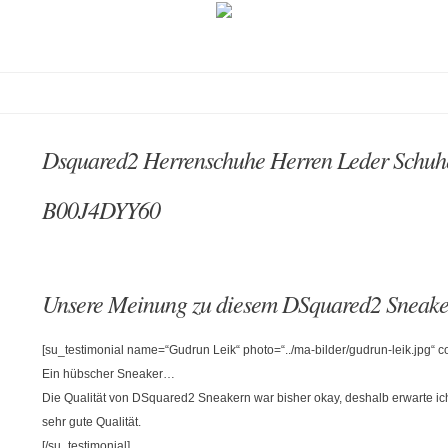
Dsquared2 Herrenschuhe Herren Leder Schuhe
B00J4DYY60
Unsere Meinung zu diesem DSquared2 Sneake
[su_testimonial name=“Gudrun Leik“ photo=“../ma-bilder/gudrun-leik.jpg“
Ein hübscher Sneaker…
Die Qualität von DSquared2 Sneakern war bisher okay, deshalb erwarte 
sehr gute Qualität.
[/su_testimonial]