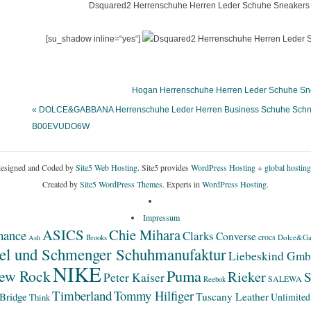
Dsquared2 Herrenschuhe Herren Leder Schuhe Sneakers S
[su_shadow inline=“yes“]
Hogan Herrenschuhe Herren Leder Schuhe Sn
« DOLCE&GABBANA Herrenschuhe Leder Herren Business Schuhe Schn
B00EVUDO6W
esigned and Coded by
Site5 Web Hosting.
Site5 provides
WordPress Hosting
+
global hosting
Created by
Site5 WordPress Themes
. Experts in
WordPress Hosting
.
Impressum
ASICS
Chie Mihara
mance
Clarks
Converse
crocs
Dolce&Ga
Ash
Brooks
el und Schmenger Schuhmanufaktur
Liebeskind Gm
NIKE
Puma
ew Rock
Rieker
S
Peter Kaiser
SALEWA
Reebok
Timberland
Tommy Hilfiger
Bridge
Tuscany Leather
Unlimited
Think