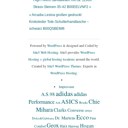
High Heels Sandaletten mit ca. 11900
Strass-Steinen 35-42 B00EELVNF2 »
« Arcadia Lesina großen gedruckt
Krokoleder Tote-Schulterhandtasche –
schwarz B00QSBEIW6
Powered by
WordPress
& designed and Coded by
Site5 Web Hosting.
Site5 provides
WordPress
Hosting
+
global hosting locations
around the world.
Created by
Site5 WordPress Themes
. Experts in
WordPress Hosting
.
Impressum
adidas
adidas
A.S.98
ASICS
Chie
Performance
Ash
Brooks
Mihara
Clarks
Converse
crocs
Ecco
Dr. Martens
Finn
Dolce&Gabbana
Geox
Hogan
Haix
Comfort
Hanwag