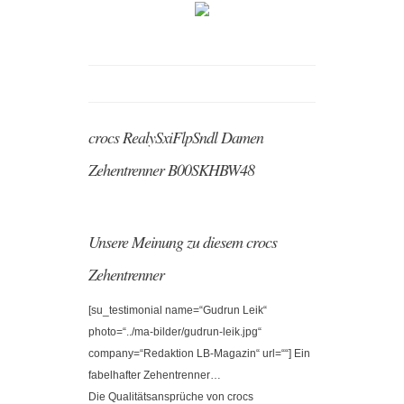
crocs RealySxiFlpSndl Damen
Zehentrenner B00SKHBW48
Unsere Meinung zu diesem crocs
Zehentrenner
[su_testimonial name=“Gudrun Leik“
photo=“../ma-bilder/gudrun-leik.jpg“
company=“Redaktion LB-Magazin“ url=““] Ein
fabelhafter Zehentrenner…
Die Qualitätsansprüche von crocs