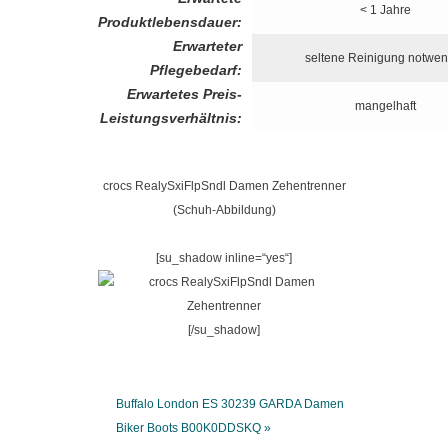
< 1 Jahre
Produktlebensdauer:
Erwarteter
seltene Reinigung notwen
Pflegebedarf:
Erwartetes Preis-
mangelhaft
Leistungsverhältnis:
crocs RealySxiFlpSndl Damen Zehentrenner
(Schuh-Abbildung)
[su_shadow inline=“yes“]
[/su_shadow]
Buffalo London ES 30239 GARDA Damen
Biker Boots B00K0DDSKQ »