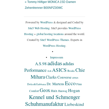
« Tommy Hilfiger MONICA 15D Damen
Zehentrenner B00NPZ30WC
Powered by
WordPress
& designed and Coded by
Site5 Web Hosting.
Site5 provides
WordPress
Hosting
+
global hosting locations
around the world.
Created by
Site5 WordPress Themes
. Experts in
WordPress Hosting
.
Impressum
adidas
adidas
A.S.98
ASICS
Chie
Performance
Ash
Brooks
Mihara
Clarks
Converse
crocs
Ecco
Dr. Martens
Finn
Dolce&Gabbana
Geox
Hogan
Haix
Comfort
Hanwag
Kennel und Schmenger
Schuhmanufaktur
Liebeskind