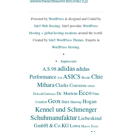
weiß/schwarz/blau/rot B001RB21Q2
Powered by
WordPress
& designed and Coded by
Site5 Web Hosting.
Site5 provides
WordPress
Hosting
+
global hosting locations
around the world.
Created by
Site5 WordPress Themes
. Experts in
WordPress Hosting
.
Impressum
adidas
adidas
A.S.98
ASICS
Chie
Performance
Ash
Brooks
Mihara
Clarks
Converse
crocs
Ecco
Dr. Martens
Finn
Dolce&Gabbana
Geox
Hogan
Haix
Comfort
Hanwag
Kennel und Schmenger
Schuhmanufaktur
Liebeskind
GmbH & Co.KG
Lowa
Marco Tozzi