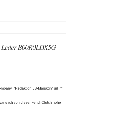
n Leder B00R0LDX5G
 company=“Redaktion LB-Magazin“ url=““]
warte ich von dieser Fendi Clutch hohe