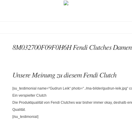
8M032700F09F0H6H Fendi Clutches Dame
Unsere Meinung zu diesem Fendi Clutch
[su_testimonial name=“Gudrun Leik“ photo=“../ma-bilder/gudrun-leik.jpg“
Ein verspielter Clutch
Die Produktqualität von Fendi Clutches war bisher immer okay, deshalb er
Qualität.
[/su_testimonial]